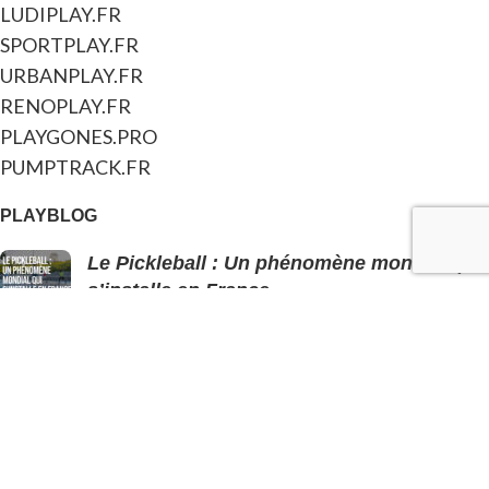
LUDIPLAY.FR
SPORTPLAY.FR
URBANPLAY.FR
RENOPLAY.FR
PLAYGONES.PRO
PUMPTRACK.FR
PLAYBLOG
Le Pickleball : Un phénomène mondial qui
s’installe en France
8 janvier 2025
Le spot : Une galerie d’art atypique unique
en France
7 janvier 2025