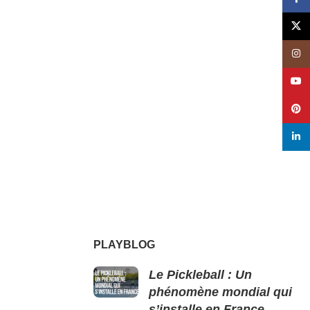
X
Insta
YouT
Pinte
linked
PLAYBLOG
Le Pickleball : Un
phénomène mondial qui
s’installe en France