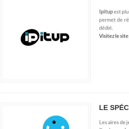
Ipitup
est plu
permet de réa
dédié.
Visitez le si
LE SPÉC
Les aires de j