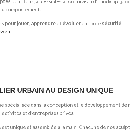
aptés
pour tous, accessibles à tout niveau d’handicap (pm
 du comportement.
es
pour jouer
,
apprendre
et
évoluer
en toute
sécurité
.
te web
LIER URBAIN AU DESIGN UNIQUE
e spécialisée dans la conception et le développement de m
lectivités et d’entreprises privés.
est unique et assemblée à la main. Chacune de nos sculptu