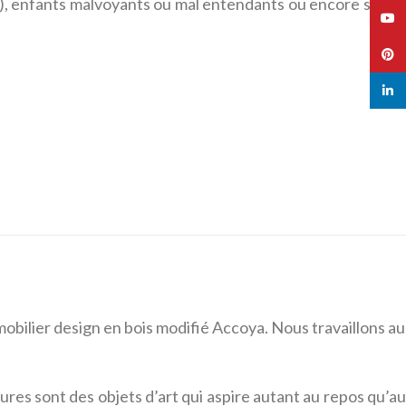
r), enfants malvoyants ou mal entendants ou encore sujet
YouT
Pinte
linked
obilier design en bois modifié Accoya. Nous travaillons au
res sont des objets d’art qui aspire autant au repos qu’au