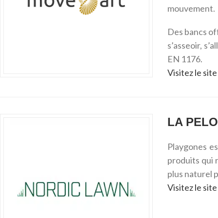
mouvement.
Des bancs off
s’asseoir, s’
EN 1176.
Visitez le si
LA PELO
Playgones es
produits qui
plus naturel 
Visitez le si