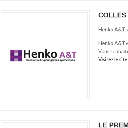
COLLES 
Henko A&T
,
Henko A&T
e
Vous souhait
Visitez le si
LE PREM