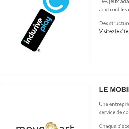
Des
jeux ad
aux troubles
Des structur
Visitez le si
LE MOBI
Une entrepris
service de col
Chaque pièce 