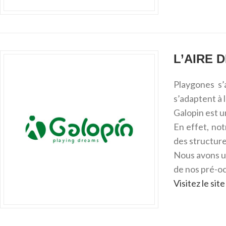
L’AIRE 
Playgones s’
s’adaptent à 
Galopin est u
En effet, not
des structure
Nous avons u
de nos pré-oc
Visitez le si