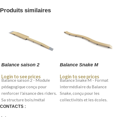
Produits similaires
Balance saison 2
Balance Snake M
Login to see prices
Login to see prices
Balance saison 2 - Module
Balance Snake M - Format
pédagogique conçu pour
intermédiaire du Balance
renforcer l'aisance des riders.
Snake, conçu pour les
Sa structure bois/métal
collectivités et les écoles.
garantit une longévité en
BALANCE : L'équilibre, la clé
CONTACTS :
extérieur. BALANCE :
d'une pratique sûre du vélo