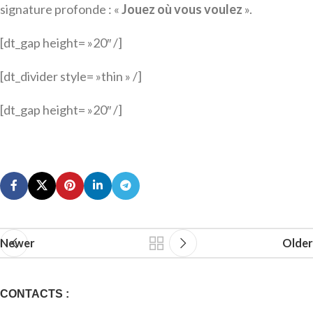
signature profonde : «
Jouez où vous voulez
».
[dt_gap height= »20″ /]
[dt_divider style= »thin » /]
[dt_gap height= »20″ /]
Newer
Older
CONTACTS :