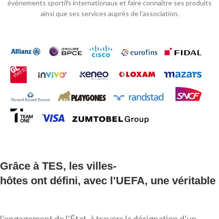
événements sportifs internationaux et faire connaître ses produits
ainsi que ses services auprès de l’association.
Grâce
à
TES,
les
villes-
hôtes
ont
défini,
avec
l’UEFA,
une
véritable
l’engagement de l’État, à travers la désignation d’un