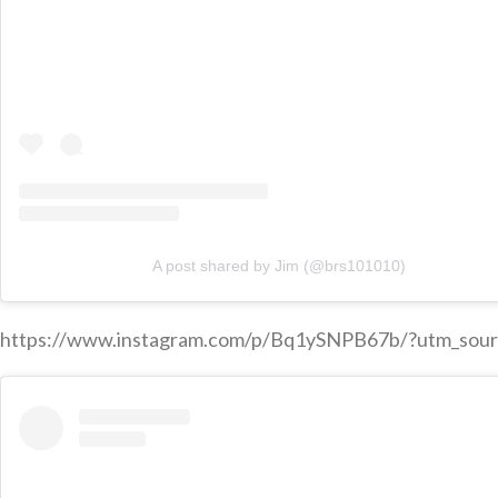
A post shared by Jim (@brs101010)
https://www.instagram.com/p/Bq1ySNPB67b/?utm_sour