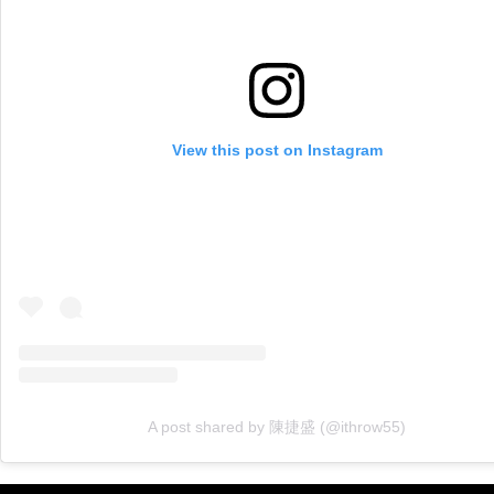
View this post on Instagram
A post shared by 陳捷盛 (@ithrow55)