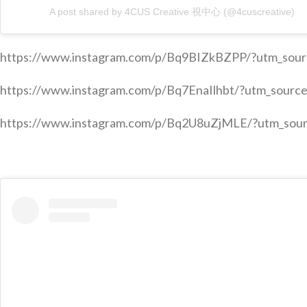
A post shared by 4CUS Creative 視中心 (@4cuscreative)
https://www.instagram.com/p/Bq9BIZkBZPP/?utm_sour
https://www.instagram.com/p/Bq7EnaIlhbt/?utm_source
https://www.instagram.com/p/Bq2U8uZjMLE/?utm_sour