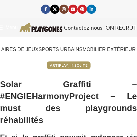
Contactez-nous
ON RECRUT
Menu
AIRES DE JEUX
SPORTS URBAINS
MOBILIER EXTÉRIEUR
,
ARTIPLAY
INSOLITE
Solar Graffiti –
#ENGIEHarmonyProject – Le
must des playgrounds
réhabilités